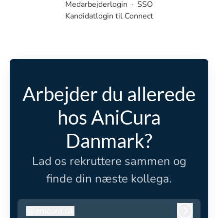
Medarbejderlogin
·
SSO
Kandidatlogin til Connect
Arbejder du allerede
hos AniCura
Danmark?
Lad os rekruttere sammen og
finde din næste kollega.
@
anicura.dk
anicura.dk
Log ind