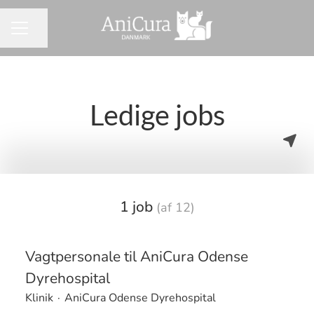
Del side
KARRIEREMENU
Ledige jobs
1 job
(af 12)
Vagtpersonale til AniCura Odense
Dyrehospital
Klinik
·
AniCura Odense Dyrehospital