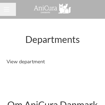
Del side
KARRIEREMENU
Departments
Administration
View department
Om AniCura Danmark